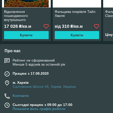
Відновлення
Фальцева покрівля Тайл
Фаль
пошкодженого
Хвиля
Clas
внутрішнього
опорядження стелі
17 026
310
₴/кв.м
від
₴/кв.м
(фарбування)
Цін
Купити
Купити
Про нас
Рейтинг не сформований
Менше 5 відгуків за останній рік
Працює з 17.08.2020
м. Харків
Салтовское Шоссе 45, Харків, Україна
Контакти
Сьогодні працює з 09:00 до 17:00
Показати весь графік роботи