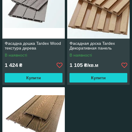
Фасадна дошка Tardex Wood
Фасадная доска Tardex
текстура дерева
Декоративная панель
В наявності
В наявності
1 424
1 105
₴
₴/кв.м
Купити
Купити