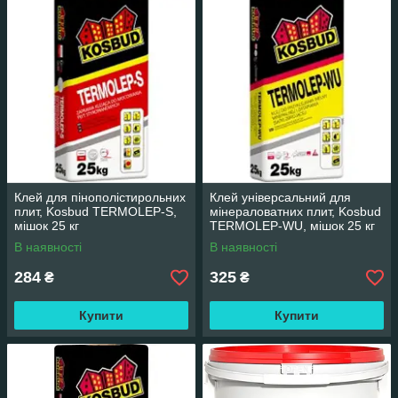
Клей для пінополістирольних
Клей універсальний для
плит, Kosbud TERMOLEP-S,
мінераловатних плит, Kosbud
мішок 25 кг
TERMOLEP-WU, мішок 25 кг
В наявності
В наявності
284
325
₴
₴
Купити
Купити