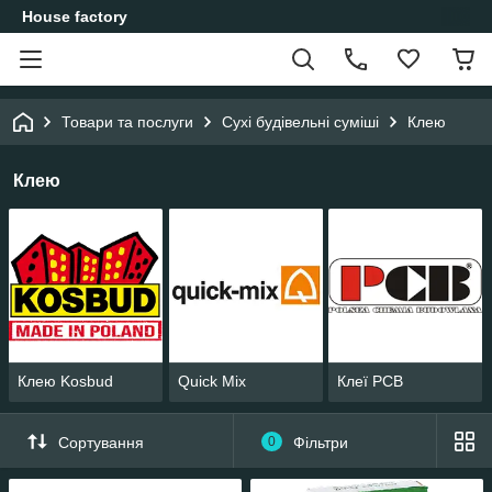
House factory
Товари та послуги
Сухі будівельні суміші
Клею
Клею
Клею Kosbud
Quick Mix
Клеї PCB
Сортування
0
Фільтри