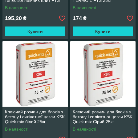
теплоізоляційних плит FTS
TERMO 1 FTS 25кг
TERMO 2 FTS 25кг
В наявності
В наявності
195,20
174
₴
₴
Купити
Купити
Клеючий розчин для блоків з
Клеючий розчин для блоків з
бетону і силікатної цегли KSK
бетону і силікатної цегли KSK
Quick mix білий 25кг
Quick mix Сірий 25кг
В наявності
В наявності