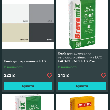
Клей для армування
теплоізоляційних плит ECO
Клей дисперсионный FTS
FACADE G-02 FTS 25кг
В наявності
В наявності
222
141
₴
₴
Купити
Купити