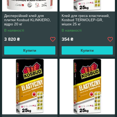
Дисперсійний клей для
Клей для греса еластичний,
плитки Kosbud KLINKIERO,
Kosbud TERMOLEP-GR,
відро 20 кг
мішок 25 кг
В наявності
В наявності
3 820
354
₴
₴
Купити
Купити