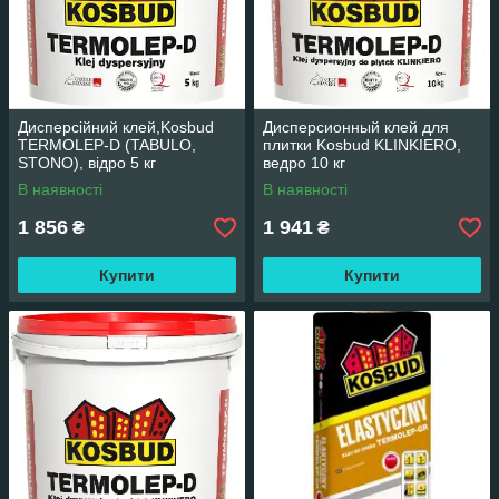
Дисперсійний клей,Kosbud
Дисперсионный клей для
TERMOLEP-D (TABULO,
плитки Kosbud KLINKIERO,
STONO), відро 5 кг
ведро 10 кг
В наявності
В наявності
1 856
1 941
₴
₴
Купити
Купити