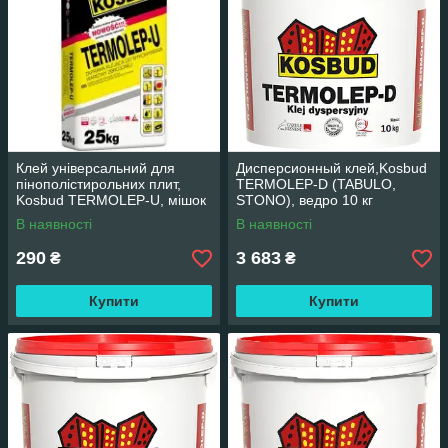
Клей універсальний для
Дисперсионный клей,Kosbud
пінополістирольних плит,
TERMOLEP-D (TABULO,
Kosbud TERMOLEP-U, мішок
STONO), ведро 10 кг
25 кг
В наявності
В наявності
290
3 683
₴
₴
Купити
Купити