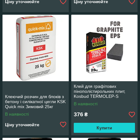
Ціну уточнюйте
Ціну уточнюйте
Клей для графітових
пінополістирольних плит,
Kosbud TERMOLEP-S
Клеючий розчин для блоків з
PREMIUM, мішок 25 кг
бетону і силікатної цегли KSK
В наявності
Quick mix Зимовий 25кг
376
В наявності
₴
Ціну уточнюйте
Купити