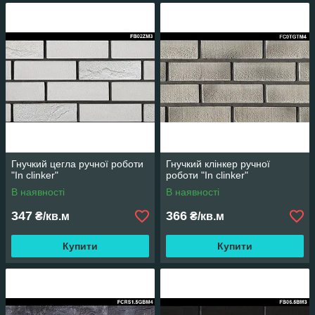
Гнучкий цегла ручної роботи
Гнучкий клінкер ручної
"In clinker"
роботи "In clinker"
В наявності
В наявності
347
366
₴/кв.м
₴/кв.м
Купити
Купити