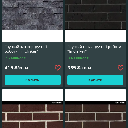
Гнучкий клінкер ручної
Гнучкий цегла ручної роботи
роботи "In clinker"
"In clinker"
В наявності
В наявності
415
335
₴/кв.м
₴/кв.м
Купити
Купити