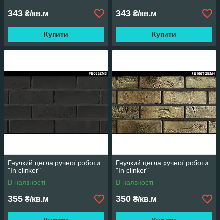
343
343
₴/кв.м
₴/кв.м
Купити
Купити
Гнучкий цегла ручної роботи
Гнучкий цегла ручної роботи
"In clinker"
"In clinker"
В наявності
В наявності
355
350
₴/кв.м
₴/кв.м