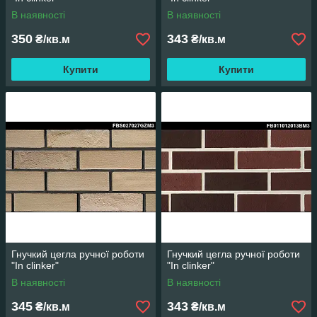
В наявності
В наявності
350
343
₴/кв.м
₴/кв.м
Купити
Купити
Гнучкий цегла ручної роботи
Гнучкий цегла ручної роботи
"In clinker"
"In clinker"
В наявності
В наявності
345
343
₴/кв.м
₴/кв.м