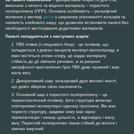
виконане з легкого та міцного матеріалу – пористого
поліпропілену (ППП). Основна особливість – рельєфний
малюнок у вигляді
цегли
у широкому різноманітті кольорів та
наявність клейового шару, що дозволяє встановити панелі без
необхідності застосування додаткових матеріалів.
Панелі складаються з наступних шарів:
ПВХ плівка (з лицьового боку) - це полімер, що
складається з довгих ланцюгів молекул вінілхлориду, в
яких містяться атоми хлору, це надає матеріалу
стійкість до дії хімічних речовин, а за рахунок
аморфності кристалічних ґрат ПВХ дуже пружний і має
малу вагу.
Декоративний шар: кольоровий друк високої якості,
що довго зберігає свою насиченість.
Основний шар з пористого поліпропілену – це
термопластичний полімер, його структура включає
повторювані молекулярні одиниці пропілену. Він має
пористу структуру, завдяки чому має гарну
термоізоляцію і низьку щільність, а відповідно і малу
вагу. Пористий поліпропілен також стійкий до вологи і
хімічно інертний.