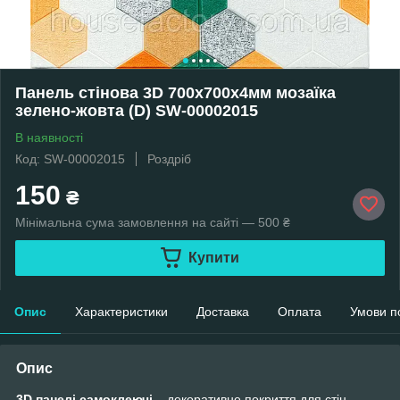
Панель стінова 3D 700х700х4мм мозаїка
зелено-жовта (D) SW-00002015
В наявності
Код: SW-00002015
Роздріб
150
₴
Мінімальна сума замовлення на сайті — 500 ₴
Купити
Опис
Характеристики
Доставка
Оплата
Умови п
Опис
3D панелі самоклеючі
– декоративне покриття для стін,