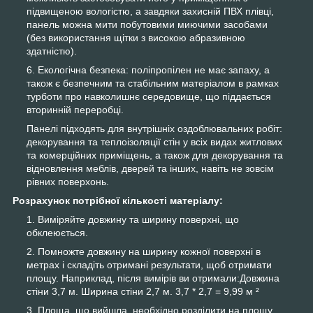
підвищеною вологістю, а завдяки захисній ПВХ плівці,
панель можна мити побутовими миючими засобами
(без використання щітки з високою абразивною
здатністю).
Екологічна безпека: поліпропілен не має запаху, а
також є безпечним та стабільним матеріалом в рамках
турботи про навколишнє середовище, що піддається
вторинній переробці.
Панелі підходять для внутрішніх оздоблювальних робіт:
декорування та теплоізоляції стін у всіх видах житлових
та комерційних приміщень, а також для декорування та
відновлення меблів, дверей та інших, навіть не зовсім
рівних поверхонь.
Розрахунок потрібної кількості матеріалу:
Виміряйте довжину та ширину поверхні, що
обклеюється.
Помножте довжину на ширину кожної поверхні в
метрах і складіть отримані результати, щоб отримати
площу. Наприклад, після вимірів ви отримали:Довжина
стіни 3,7 м. Ширина стіни 2,7 м. 3,7 * 2,7 = 9,99 м ²
Площа, що вийшла, необхідно розділити на площу