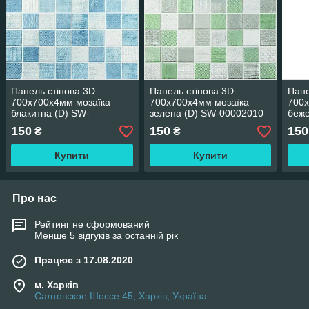
Панель стінова 3D
Панель стінова 3D
Пане
700х700х4мм мозаїка
700х700х4мм мозаїка
700х
блакитна (D) SW-
зелена (D) SW-00002010
беже
00002009
150
150
150
₴
₴
Купити
Купити
Про нас
Рейтинг не сформований
Менше 5 відгуків за останній рік
Працює з 17.08.2020
м. Харків
Салтовское Шоссе 45, Харків, Україна