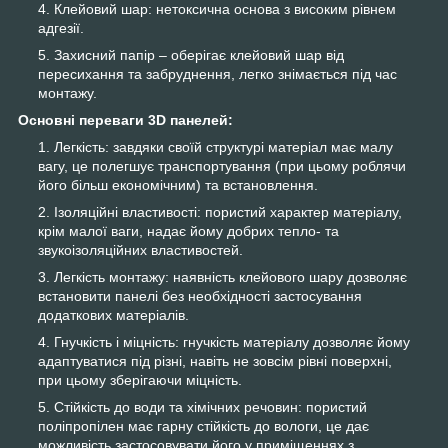
Клейовий шар: нетоксична основа з високим рівнем
адгезії.
Захисний папір – оберігає клейовий шар від
пересихання та забруднення, легко знімається під час
монтажу.
Основні переваги 3D панелей:
Легкість: завдяки своїй структурі матеріал має малу
вагу, це полегшує транспортування (при цьому роблячи
його більш економічним) та встановлення.
Ізоляційні властивості: пористий характер матеріалу,
крім малої ваги, надає йому добрих тепло- та
звукоізоляційних властивостей.
Легкість монтажу: наявність клейового шару дозволяє
встановити панелі без необхідності застосування
додаткових матеріалів.
Гнучкість і міцність: гнучкість матеріалу дозволяє йому
адаптуватися під різні, навіть не зовсім рівні поверхні,
при цьому зберігаючи міцність.
Стійкість до води та хімічних речовин: пористий
поліпропілен має гарну стійкість до вологи, це дає
можливість застосовувати його у приміщеннях з