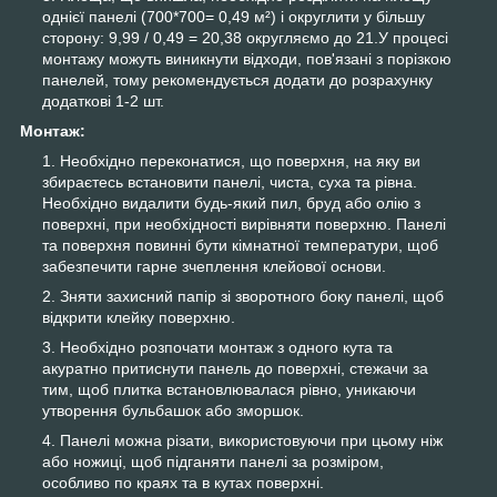
однієї панелі (700*700= 0,49 м²) і округлити у більшу
сторону: 9,99 / 0,49 = 20,38 округляємо до 21.У процесі
монтажу можуть виникнути відходи, пов'язані з порізкою
панелей, тому рекомендується додати до розрахунку
додаткові 1-2 шт.
Монтаж:
Необхідно переконатися, що поверхня, на яку ви
збираєтесь встановити панелі, чиста, суха та рівна.
Необхідно видалити будь-який пил, бруд або олію з
поверхні, при необхідності вирівняти поверхню. Панелі
та поверхня повинні бути кімнатної температури, щоб
забезпечити гарне зчеплення клейової основи.
Зняти захисний папір зі зворотного боку панелі, щоб
відкрити клейку поверхню.
Необхідно розпочати монтаж з одного кута та
акуратно притиснути панель до поверхні, стежачи за
тим, щоб плитка встановлювалася рівно, уникаючи
утворення бульбашок або зморшок.
Панелі можна різати, використовуючи при цьому ніж
або ножиці, щоб підганяти панелі за розміром,
особливо по краях та в кутах поверхні.