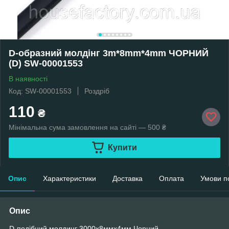
D-образний молдінг 3m*8mm*4mm ЧОРНИЙ
(D) SW-00001553
В наявності
Код: SW-00001553
Роздріб
110
₴
Мінімальна сума замовлення на сайті — 500 ₴
Купити
Опис
Характеристики
Доставка
Оплата
Умови п
Опис
D-подібний молдинг 3000х8ммх4мм Чорний