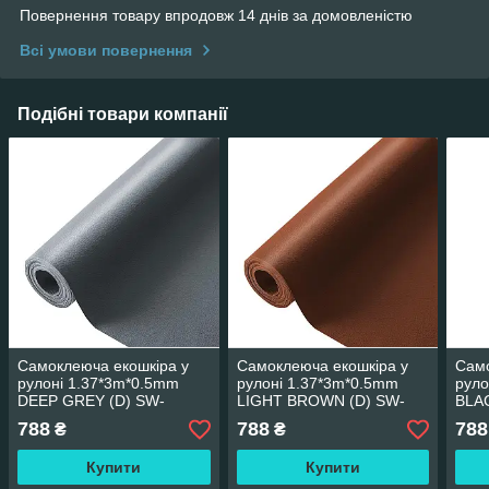
Повернення товару впродовж 14 днів за домовленістю
Всі умови повернення
Подібні товари компанії
Самоклеюча екошкіра у
Самоклеюча екошкіра у
Само
рулоні 1.37*3m*0.5mm
рулоні 1.37*3m*0.5mm
руло
DEEP GREY (D) SW-
LIGHT BROWN (D) SW-
BLA
00001340
00001412
788
788
788
₴
₴
Купити
Купити