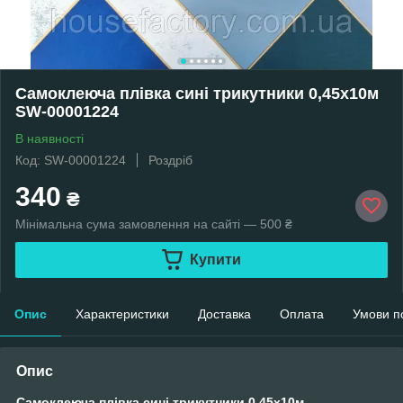
Самоклеюча плівка сині трикутники 0,45х10м
SW-00001224
В наявності
Код: SW-00001224
Роздріб
340
₴
Мінімальна сума замовлення на сайті — 500 ₴
Купити
Опис
Характеристики
Доставка
Оплата
Умови п
Опис
Самоклеюча плівка сині трикутники 0,45х10м