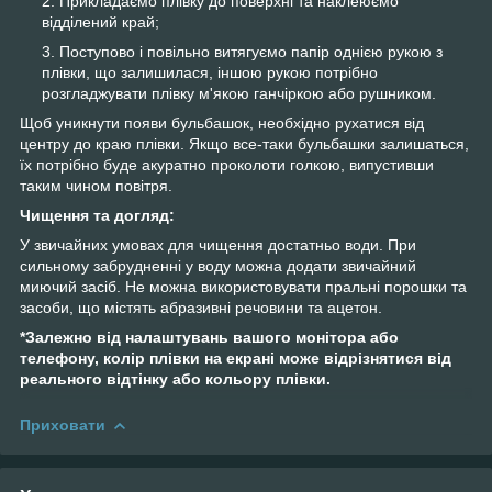
Прикладаємо плівку до поверхні та наклеюємо
відділений край;
Поступово і повільно витягуємо папір однією рукою з
плівки, що залишилася, іншою рукою потрібно
розгладжувати плівку м'якою ганчіркою або рушником.
Щоб уникнути появи бульбашок, необхідно рухатися від
центру до краю плівки. Якщо все-таки бульбашки залишаться,
їх потрібно буде акуратно проколоти голкою, випустивши
таким чином повітря.
Чищення та догляд:
У звичайних умовах для чищення достатньо води. При
сильному забрудненні у воду можна додати звичайний
миючий засіб. Не можна використовувати пральні порошки та
засоби, що містять абразивні речовини та ацетон.
*Залежно від налаштувань вашого монітора або
телефону, колір плівки на екрані може відрізнятися від
реального відтінку або кольору плівки.
Приховати