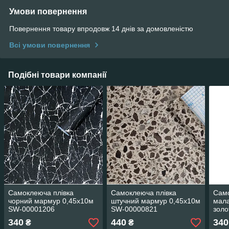
Умови повернення
Повернення товару впродовж 14 днів за домовленістю
Всі умови повернення
Подібні товари компанії
Самоклеюча плівка
Самоклеюча плівка
Само
чорний мармур 0,45х10м
штучний мармур 0,45х10м
мала
SW-00001206
SW-00000821
золо
000
340
440
340
₴
₴