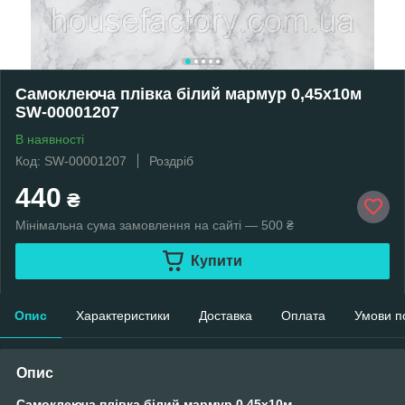
Самоклеюча плівка білий мармур 0,45х10м
SW-00001207
В наявності
Код: SW-00001207
Роздріб
440
₴
Мінімальна сума замовлення на сайті — 500 ₴
Купити
Опис
Характеристики
Доставка
Оплата
Умови п
Опис
Самоклеюча плівка білий мармур 0,45х10м