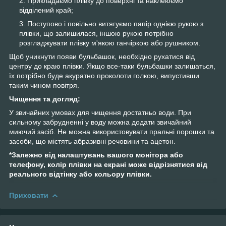
Прикладаємо плівку до поверхні та наклеюємо
відділений край;
Поступово і повільно витягуємо папір однією рукою з
плівки, що залишилася, іншою рукою потрібно
розгладжувати плівку м'якою ганчіркою або рушником.
Щоб уникнути появи бульбашок, необхідно рухатися від
центру до краю плівки. Якщо все-таки бульбашки залишаться,
їх потрібно буде акуратно проколоти голкою, випустивши
таким чином повітря.
Чищення та догляд:
У звичайних умовах для чищення достатньо води. При
сильному забрудненні у воду можна додати звичайний
миючий засіб. Не можна використовувати пральні порошки та
засоби, що містять абразивні речовини та ацетон.
*Залежно від налаштувань вашого монітора або
телефону, колір плівки на екрані може відрізнятися від
реального відтінку або кольору плівки.
Приховати