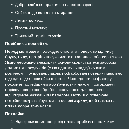
Добре клеїться практично на всі поверхні;
Стійкість до вологи та стирання;
Легкий догляд;
Простий монтаж;
Тривалий термін служби;
Посібник з поклейки:
Перед монтажем
необхідно очистити поверхню від жиру,
бруду, пилу, протріть насухо чистою тканиною або серветкою.
Якщо необхідно знежирити основу скористайтесь засобом
для миття посуду або (у складному випадку) лужним
розчином. Поліровані, лакові, пофарбовані поверхні ідеально
підходять для поклейки плівкою. Чисті дошки чи фанеру
покрийте поліефірним або ґрунтовим лаком. Розтріскану і
нерівну поверхню обробіть шпаклівкою для дерева і
відшліфуйте наждачним папером. Потім цю поверхню
потрібно покрити ґрунтом на основі акрилу, щоб наклеєна
плівка добре трималася.
Поклейка:
Відокремлюємо папір від плівки приблизно на 4-5см;