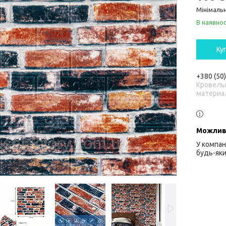
Мінімальн
В наявнос
Ку
+380 (50
Кровель
материа
У компан
будь-яки