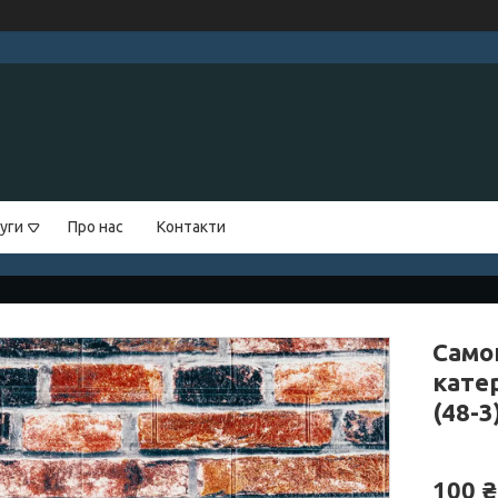
уги
Про нас
Контакти
Само
кате
(48-
100 ₴