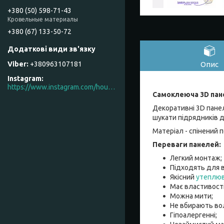
+380 (50) 598-71-43
Кровельные материалы
+380 (67) 133-50-72
Опис
+380963107181
Instagram
https://www.instagram.com/house_factory_ua
Самоклеюча 3D пан
Декоративні 3D панел
шукати підрядників д
Матеріал - спінений 
Переваги панелей:
Легкий монтаж;
Підходять для в
Якісний
утеплю
Має властивості
Можна мити;
Не вбирають вол
Гіпоалергенні;