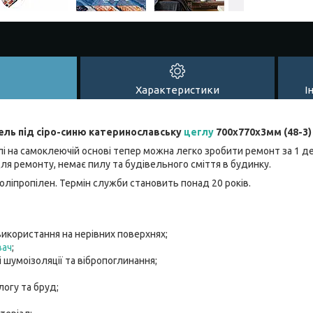
Характеристики
І
ель під сіро-синю катеринославську
цеглу
700х770х3мм (48-3)
і на самоклеючій основі тепер можна легко зробити ремонт за 1 де
ля ремонту, немає пилу та будівельного сміття в будинку.
поліпропілен. Термін служби становить понад 20 років.
икористання на нерівних поверхнях;
вач
;
 шумоізоляції та вібропоглинання;
огу та бруд;