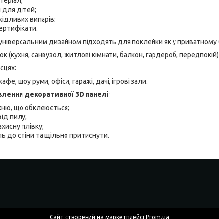
теріал;
і для дітей;
ідливих випарів;
сертифікати.
 універсальним дизайном підходять для поклейки як у приватному 
к (кухня, санвузол, житлові кімнати, балкон, гардероб, передпокій)
ісцях:
афе, шоу руми, офіси, гаражі, дачі, ігрові зали.
влення декоративної 3D панелі:
хню, що обклеюється;
від пилу;
ахисну плівку;
ь до стіни та щільно притиснути.
Сайт створений на маркетплейсі
Prom.ua