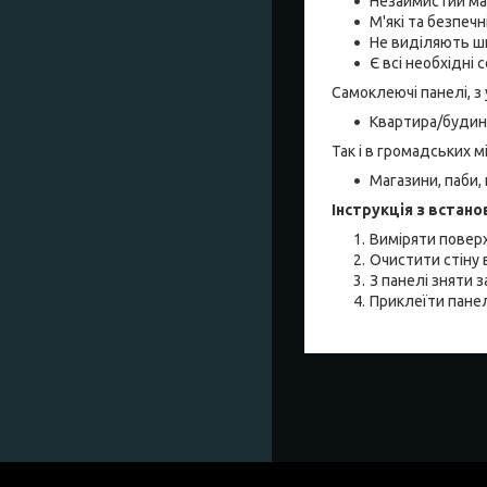
Незаймистий ма
М'які та безпечн
Не виділяють шк
Є всі необхідні 
Самоклеючі панелі, з
Квартира/будино
Так і в громадських м
Магазини, паби, к
Інструкція з встано
Виміряти повер
Очистити стіну 
З панелі зняти з
Приклеїти панел