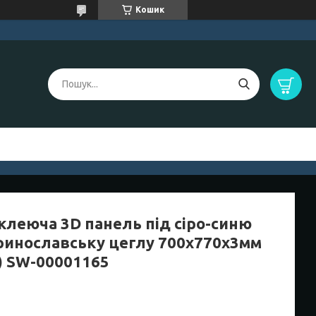
Кошик
клеюча 3D панель під сіро-синю
ринославську цеглу 700х770х3мм
3) SW-00001165