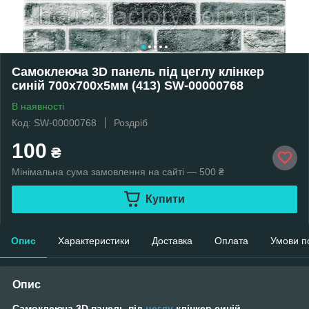
Самоклеюча 3D панель під цеглу клінкер
синій 700x700x5мм (413) SW-00000768
В наявності
Код: SW-00000768
Роздріб
100
₴
Мінімальна сума замовлення на сайті — 500 ₴
Купити
Опис
Характеристики
Доставка
Оплата
Умови п
Опис
Самоклеюча 3D панель під
цеглу
клінкер синій