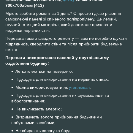
700x700x5мм (413)
Мрієте зробити ремонт за 1 день? Є просте і дієве рішення -
самоклеючі панелі зі спіненого поліпропілену. Це легкий,
гнучкий та міцний матеріал, який допоможе приховати
недоліки нерівних стін.
Перевага такого швидкого ремонту — вам не потрібно шукати
підрядників, свердлити стіни та після прибирати будівельне
сміття.
Переваги використання панелей у внутрішньому
оздобленні будинку:
Легко клеються на поверхню;
Підходять для використання на нерівних стінах;
Можна використовувати як
утеплювач
;
Підходять для використання як шумоізоляція та
вібропоглинання;
Не викликають алергію;
Витримують вологе прибирання будь-якими
побутовими засобами;
Не вбирають вологу та бруд;