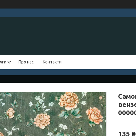
уги
Про нас
Контакти
Само
венз
0000
135 ₴