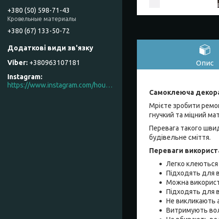
+380 (50) 598-71-43
Кровельные материалы
+380 (67) 133-50-72
Опис
+380963107181
Instagram
https://www.instagram.com/house_factory_ua
Самоклеюча декорат
Мрієте зробити ремонт
гнучкий та міцний ма
Перевага такого швид
будівельне сміття.
Переваги використа
Легко клеються
Підходять для в
Можна використ
Підходять для в
Не викликають 
Витримують вол