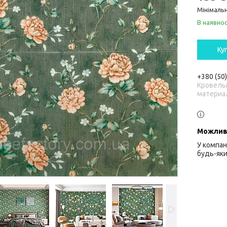
Мінімальн
В наявнос
Ку
+380 (50
Кровель
материа
У компан
будь-яки