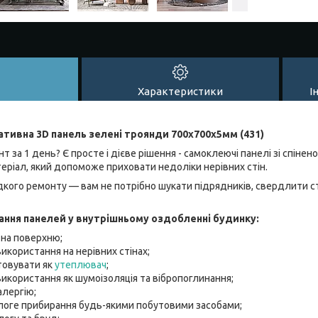
Характеристики
І
ивна 3D панель зелені троянди 700x700x5мм (431)
 за 1 день? Є просте і дієве рішення - самоклеючі панелі зі спінено
теріал, який допоможе приховати недоліки нерівних стін.
кого ремонту — вам не потрібно шукати підрядників, свердлити ст
ння панелей у внутрішньому оздобленні будинку:
 на поверхню;
икористання на нерівних стінах;
овувати як
утеплювач
;
икористання як шумоізоляція та вібропоглинання;
алергію;
оге прибирання будь-якими побутовими засобами;