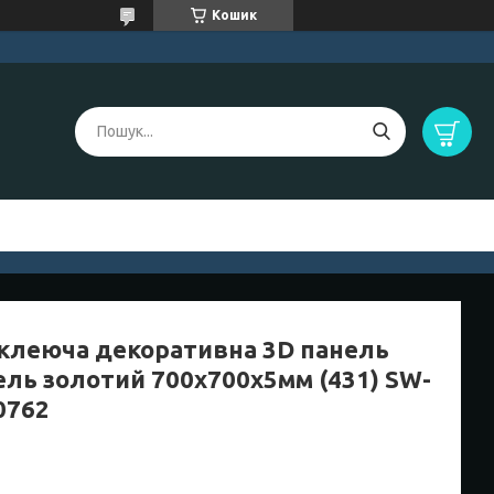
Кошик
клеюча декоративна 3D панель
ель золотий 700x700x5мм (431) SW-
0762