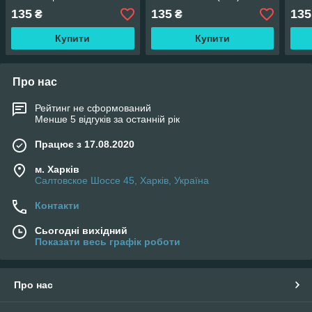
700x700x5.5мм (165) SW-
00000757
000
135
135
135
₴
₴
00000185
Купити
Купити
Про нас
Рейтинг не сформований
Менше 5 відгуків за останній рік
Працює з 17.08.2020
м. Харків
Салтовское Шоссе 45, Харків, Україна
Контакти
Сьогодні вихідний
Показати весь графік роботи
Про нас