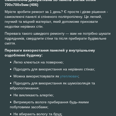
700x700x5мм (406)
Мрієте зробити ремонт за 1 день? Є просте і дієве рішення -
самоклеючі панелі зі спіненого поліпропілену. Це легкий,
гнучкий та міцний матеріал, який допоможе приховати
недоліки нерівних стін.
Перевага такого швидкого ремонту — вам не потрібно шукати
підрядників, свердлити стіни та після прибирати будівельне
сміття.
Переваги використання панелей у внутрішньому
оздобленні будинку:
Легко клеються на поверхню;
Підходять для використання на нерівних стінах;
Можна використовувати як
утеплювач
;
Підходять для використання як шумоізоляція та
вібропоглинання;
Не викликають алергію;
Витримують вологе прибирання будь-якими
побутовими засобами;
Не вбирають вологу та бруд;