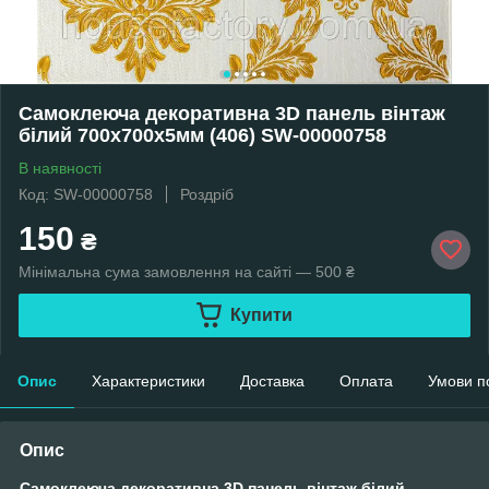
Самоклеюча декоративна 3D панель вінтаж
білий 700x700x5мм (406) SW-00000758
В наявності
Код: SW-00000758
Роздріб
150
₴
Мінімальна сума замовлення на сайті — 500 ₴
Купити
Опис
Характеристики
Доставка
Оплата
Умови п
Опис
Самоклеюча декоративна 3D панель вінтаж білий