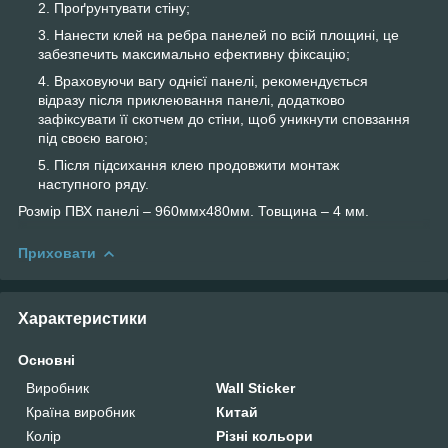
Проґрунтувати стіну;
Нанести клей на ребра панелей по всій площині, це
забезпечить максимально ефективну фіксацію;
Враховуючи вагу однієї панелі, рекомендується
відразу після приклеювання панелі, додатково
зафіксувати її скотчем до стіни, щоб уникнути сповзання
під своєю вагою;
Після підсихання клею продовжити монтаж
наступного ряду.
Розмір ПВХ панелі – 960ммх480мм. Товщина – 4 мм.
Приховати
Характеристики
Основні
Виробник
Wall Sticker
Країна виробник
Китай
Колір
Різні кольори