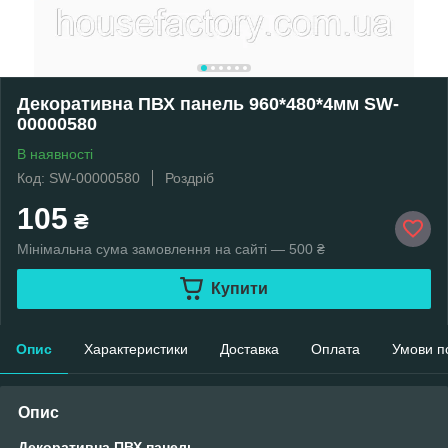
Декоративна ПВХ панель 960*480*4мм SW-
00000580
В наявності
Код: SW-00000580
Роздріб
105
₴
Мінімальна сума замовлення на сайті — 500 ₴
Купити
Опис
Характеристики
Доставка
Оплата
Умови п
Опис
Декоративна ПВХ панель