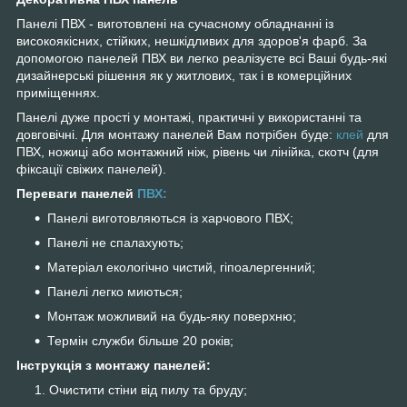
Панелі ПВХ - виготовлені на сучасному обладнанні із
високоякісних, стійких, нешкідливих для здоров'я фарб. За
допомогою панелей ПВХ ви легко реалізуєте всі Ваші будь-які
дизайнерські рішення як у житлових, так і в комерційних
приміщеннях.
Панелі дуже прості у монтажі, практичні у використанні та
довговічні. Для монтажу панелей Вам потрібен буде:
клей
для
ПВХ, ножиці або монтажний ніж, рівень чи лінійка, скотч (для
фіксації свіжих панелей).
Переваги панелей
ПВХ:
Панелі виготовляються із харчового ПВХ;
Панелі не спалахують;
Матеріал екологічно чистий, гіпоалергенний;
Панелі легко миються;
Монтаж можливий на будь-яку поверхню;
Термін служби більше 20 років;
Інструкція з монтажу панелей:
Очистити стіни від пилу та бруду;