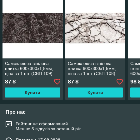
Самоклеюча вінілова
Самоклеюча вінілова
Само
плитка 600х300х1,5мм,
плитка 600х300х1,5мм,
плит
ціна за 1 шт. (СВП-109)
ціна за 1 шт. (СВП-108)
600х
Глянець SW-00000498
Глянець SW-00000723
шт. 
87
87
98
₴
₴
SW-
Купити
Купити
Про нас
Рейтинг не сформований
Менше 5 відгуків за останній рік