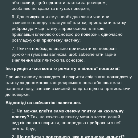
або ножиці, щоб підганяти плитки за розміром,
особливо по краях та в кутах поверхні;
Для стикування смуг необхідно зняти частини
захисного паперу з наступної плитки, приставити плитку
ребром до місця стику з приклеєною плиткою,
приклавши клейовою основою до поверхні, одночасно
розгладжуючи приклеєну частину;
Плитки необхідно щільно притискати до поверхні
рукою чи гумовим валиком, щоб забезпечити гарне
зчеплення між плиткою та основою.
Інструкція з часткового ремонту вінілової поверхні:
При частковому пошкодженні покриття слід зняти пошкоджену
плитку за допомогою канцелярського ножа або шпателя і
вставити нову, знявши захисний папір та щільно притискаючи
до поверхні.
Відповіді на найчастіші запитання:
Чи можна клеїти самоклеючу плитку на кахельну
плитку?
Так, на кахельну плитку можна клеїти даний
вид вінілового покриття, попередньо прибравши з неї
пил та бруд.
Що робити з поверхнею, яка в жирному нальоті?