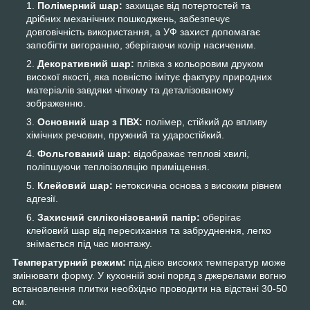
Полімерний шар:
захищає від потертостей та
дрібних механічних пошкоджень, забезпечує
довговічність використання, а УФ захист допомагає
запобігти вигоранню, зберігаючи колір насиченим.
Декоративний шар:
плівка з кольоровим друком
високої якості, яка повністю імітує фактуру природних
матеріалів завдяки чіткому та деталізованому
зображенню.
Основний шар з ПВХ:
полімер, стійкий до впливу
хімічних речовин, пружний та ударостійкий.
Фольгований шар:
відображає теплові хвилі,
поліпшуючи теплоізоляцію приміщення.
Клейовий шар:
нетоксична основа з високим рівнем
адгезії.
Захисний силіконізований папір:
оберігає
клейовий шар від пересихання та забруднення, легко
знімається під час монтажу.
Температурний режим:
під дією високих температур може
змінювати форму. У кухонній зоні поряд з джерелами вогню
встановлення плитки необхідно проводити на відстані 30-50
см.