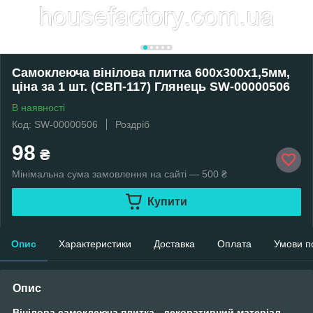
Самоклеюча вінілова плитка 600х300х1,5мм,
ціна за 1 шт. (СВП-117) Глянець SW-00000506
В наявності
Код: SW-00000506
Роздріб
98
₴
Мінімальна сума замовлення на сайті — 500 ₴
Купити
Опис
Характеристики
Доставка
Оплата
Умови п
Опис
Вінілова самоклеюча плитка - декоративний матеріал