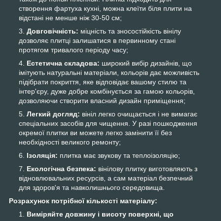
створення фартуха кухні, можна клеїти біля плити на
відстані не менше ніж 30-50 см;
Довговічність:
міцність та зносостійкість вінілу
дозволяє плитці залишатися в первинному стані
протягом тривалого періоду часу;
Естетична складова:
широкий вибір дизайнів, що
імітують натуральні матеріали, кольорів дає можливість
підібрати покриття, яке відповідає вашому стилю та
інтер'єру, дуже добре комбінується за гамою кольорів,
дозволяючи створити власний дизайн приміщення;
Легкий догляд:
вініл легко очищається і не вимагає
спеціальних засобів для чищення. У разі пошкодження
окремої плитки ви можете легко замінити її без
необхідності великого ремонту;
Ізоляція:
плитка має звукову та теплоізоляцію;
Екологічна безпека:
вінілову плитку виготовляють з
відновлювальних ресурсів, а сам матеріал безпечний
для здоров'я та навколишнього середовища.
Розрахунок потрібної кількості матеріалу:
Виміряйте довжину і висоту поверхні, що