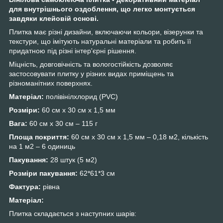
для внутрішнього оздоблення, що легко монтується
завдяки клейовій основі.
Плитка має різні дизайни, включаючи кольори, візерунки та
текстури, що імітують натуральні матеріали та робить її
придатною під різні інтер'єрні рішення.
Міцність, довговічність та вологостійкість дозволяє
застосовувати плитку у різних видах приміщень та
різноманітних поверхнях.
Матеріал:
полівінілхлорид (PVC)
Розміри:
60 см х 30 см х 1,5 мм
Вага:
60 см х 30 см – 115 г
Площа покриття:
60 см х 30 см х 1,5 мм – 0,18 м
2
, кількість
на 1 м
2
– 6 одиниць
Пакування:
28 штук (5 м
2
)
Розміри пакування:
62*61*3 см
Фактура:
рівна
Матеріал:
Плитка складається з наступних шарів: