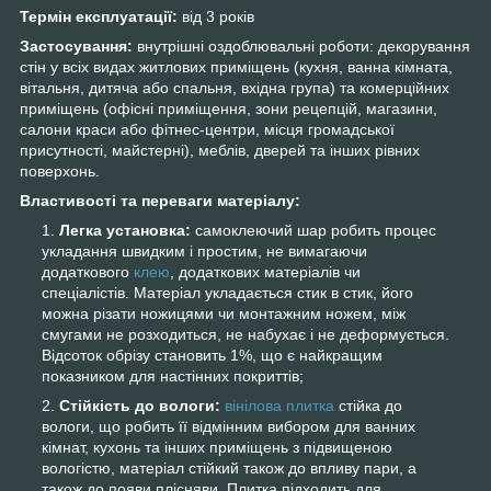
Термін експлуатації:
від 3 років
Застосування:
внутрішні оздоблювальні роботи: декорування
стін у всіх видах житлових приміщень (кухня, ванна кімната,
вітальня, дитяча або спальня, вхідна група) та комерційних
приміщень (офісні приміщення, зони рецепцій, магазини,
салони краси або фітнес-центри, місця громадської
присутності, майстерні), меблів, дверей та інших рівних
поверхонь.
Властивості та переваги матеріалу:
Легка установка:
самоклеючий шар робить процес
укладання швидким і простим, не вимагаючи
додаткового
клею
, додаткових матеріалів чи
спеціалістів. Матеріал укладається стик в стик, його
можна різати ножицями чи монтажним ножем, між
смугами не розходиться, не набухає і не деформується.
Відсоток обрізу становить 1%, що є найкращим
показником для настінних покриттів;
Стійкість до вологи:
вінілова плитка
стійка до
вологи, що робить її відмінним вибором для ванних
кімнат, кухонь та інших приміщень з підвищеною
вологістю, матеріал стійкий також до впливу пари, а
також до появи плісняви. Плитка підходить для