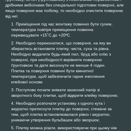
дрібними вибоїнами без спеціальної підготовки поверхні, але
якщо поверхня має побілку, то необхідно очистити поверхню
від неї.
Приміщення під час монтажу повинно бути сухим,
температура повітря приміщення повинна
перевищувати +15˚С до +20ºС.
Необхідно переконатися, що поверхня, на яку ви
збираєтесь встановити плитку, чиста, суха та рівна.
Необхідно видалити будь-який пил, бруд або олію з
поверхні, при необхідності вирівняти поверхню
ґрунтовкою та дати висохнути не менше 4 годин.
Плитка та поверхня повинні бути кімнатної
температури, щоб забезпечити гарне зчеплення
клейової основи.
Поступово почати знімати захисний папір зі
зворотного боку плитки, щоб відкрити клейку поверхню;
Необхідно розпочати установку з одного кута і
акуратно притиснути плитку до поверхні, стежачи за
тим, щоб плитка встановлювалася рівно і акуратно,
уникаючи утворення бульбашок або зморшок;
Плитку можна різати, використовуючи при цьому ніж