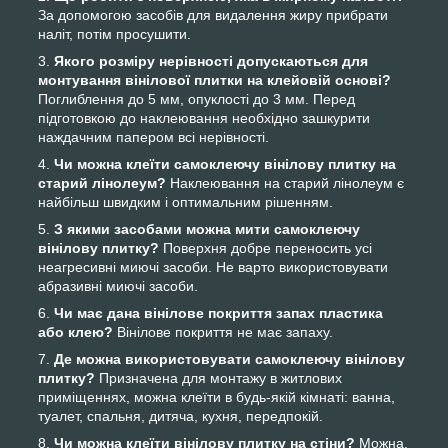
За допомогою засобів для видалення жиру прибрати
наліт, потім просушити.
Якого розміру нерівності допускаються для
монтування вінілової плитки на клейовій основі?
Поглиблення до 5 мм, опуклості до 3 мм. Перед
підготовкою до наклеювання необхідно зашкурити
наждачним папером всі нерівності.
Чи можна клеїти самоклеючу вінілову плитку на
старий лінолеум?
Наклеювання на старий лінолеум є
найбільш швидким і оптимальним рішенням.
З якими засобами можна мити самоклеючу
вінілову плитку?
Поверхня добре переносить усі
неагресивні миючі засоби. Не варто використовувати
абразивні миючі засоби.
Чи має дана вінілове покриття запах пластика
або клею?
Вінілове покриття не має запаху.
Де можна використовувати самоклеючу вінілову
плитку?
Призначена для монтажу в житлових
приміщеннях, можна клеїти в будь-якій кімнаті: ванна,
туалет, спальня, дитяча, кухня, передпокій.
Чи можна клеїти вінілову плитку на стіни?
Можна.