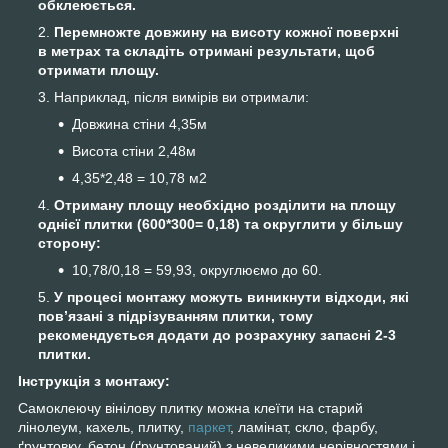
обклеюється.
Перемножте довжину на висоту кожної поверхні
в метрах та складіть отримані результати, щоб
отримати площу.
Наприклад, після вимірів ви отримали:
Довжина стіни 4,35м
Висота стіни 2,48м
4,35*2,48 = 10,78 м
2
Отриману площу необхідно розділити на площу
однієї плитки (600*300= 0,18) та округлити у більшу
сторону:
10,78/0,18 = 59,93, округлюємо до 60.
У процесі монтажу можуть виникнути відходи, які
пов’язані з підрізуванням плитки, тому
рекомендується додати до розрахунку запасні 2-3
плитки.
Інструкція з монтажу:
Самоклеючу вінілову плитку можна клеїти на старий
лінолеум, кахель, плитку,
паркет
, ламінат, скло, фарбу,
ґрунтовку, бетон (ґрунтований) з невеликими нерівностями і