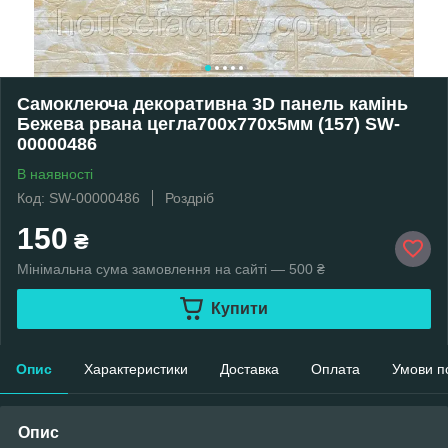
Самоклеюча декоративна 3D панель камінь
Бежева рвана цегла700х770х5мм (157) SW-
00000486
В наявності
Код: SW-00000486
Роздріб
150
₴
Мінімальна сума замовлення на сайті — 500 ₴
Купити
Опис
Характеристики
Доставка
Оплата
Умови п
Опис