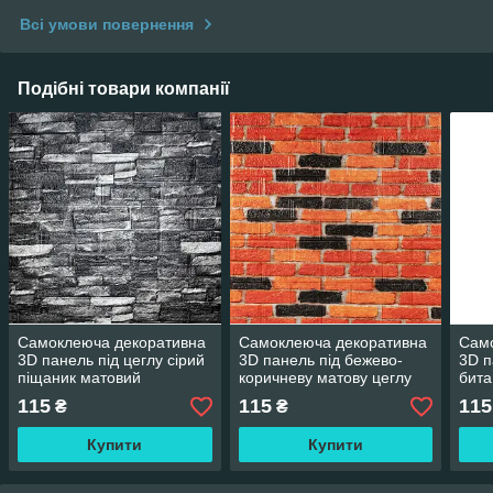
Всі умови повернення
Подібні товари компанії
Самоклеюча декоративна
Самоклеюча декоративна
Сам
3D панель під цеглу сірий
3D панель під бежево-
3D п
піщаник матовий
коричневу матову цеглу
бита
700х770х5мм (059M) SW-
катеринослав
(180
115
115
115
₴
₴
00000634
700х770х5мм (047M) SW-
00000636
Купити
Купити