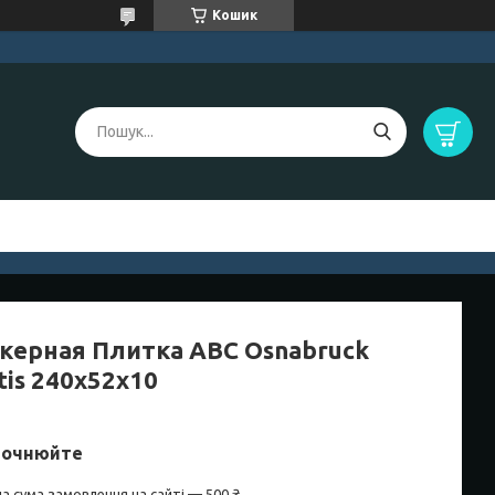
Кошик
керная Плитка ABC Osnabruck
tis 240х52х10
точнюйте
а сума замовлення на сайті — 500 ₴