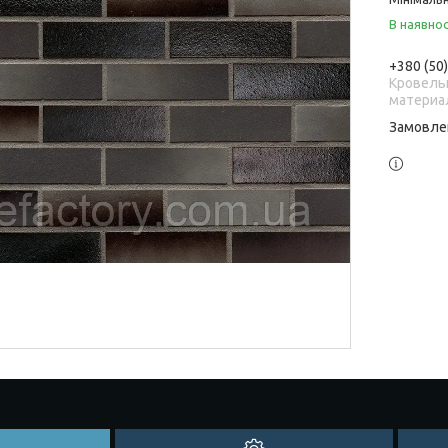
В наявнос
+380 (50
Кровель
материа
Замовле