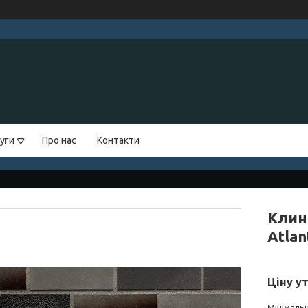
уги
Про нас
Контакти
Клин
Atlan
Ціну у
Мінімальн