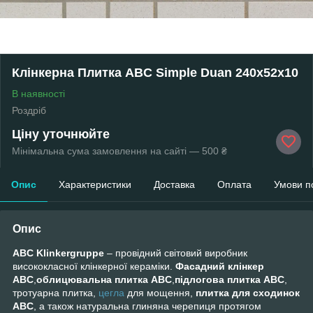
Клінкерна Плитка ABC Simple Duan 240х52х10
В наявності
Роздріб
Ціну уточнюйте
Мінімальна сума замовлення на сайті — 500 ₴
Опис
Характеристики
Доставка
Оплата
Умови п
Опис
ABC Klinkergruppe
– провідний світовий виробник
висококласної клінкерної кераміки.
Фасадний клінкер
ABC
,
облицювальна плитка ABC
,
підлогова плитка ABC
,
тротуарна плитка,
цегла
для мощення,
плитка для сходинок
ABC
, а також натуральна глиняна черепиця протягом