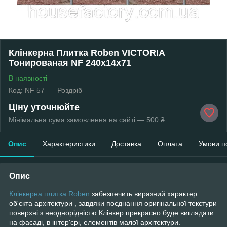
Клінкерна Плитка Roben VICTORIA
Тонированая NF 240x14x71
В наявності
Код: NF 57
Роздріб
Ціну уточнюйте
Мінімальна сума замовлення на сайті — 500 ₴
Опис
Характеристики
Доставка
Оплата
Умови п
Опис
Клінкерна плитка Roben
забезпечить виразний характер
об'єкта архітектури , завдяки поєднання оригінальної текстури
поверхні з неоднорідністю Клінкер прекрасно буде виглядати
на фасаді, в інтер'єрі, елементів малої архітектури.