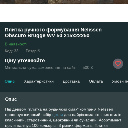
Плитка ручного формування Nelissen
Obscuro Brugge WV 50 215х22х50
В наявності
Код: 33
Роздріб
Ціну уточнюйте
Мінімальна сума замовлення на сайті — 500 ₴
Опис
Характеристики
Доставка
Оплата
Умови п
Опис
Під девізом "плитка на будь-який смак" компанія Nelissen
пропонує широкий вибір
цегли
для найрізноманітніших стилів:
класичний, старовинний, церковний чи сучасний. Асортимент
цегли налічує 100 кольорів і 8 різних форматів. Плитки