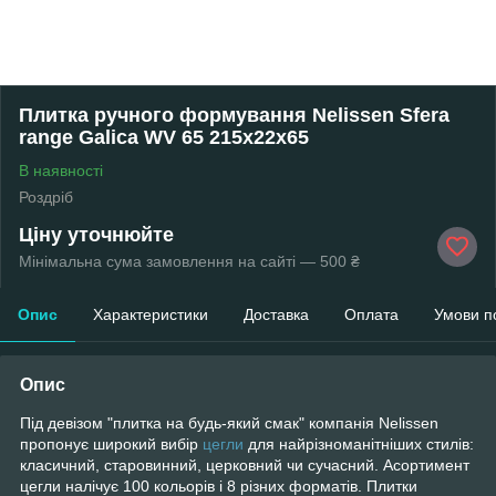
Плитка ручного формування Nelissen Sfera
range Galica WV 65 215х22х65
В наявності
Роздріб
Ціну уточнюйте
Мінімальна сума замовлення на сайті — 500 ₴
Опис
Характеристики
Доставка
Оплата
Умови п
Опис
Під девізом "плитка на будь-який смак" компанія Nelissen
пропонує широкий вибір
цегли
для найрізноманітніших стилів:
класичний, старовинний, церковний чи сучасний. Асортимент
цегли налічує 100 кольорів і 8 різних форматів. Плитки