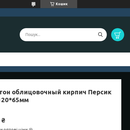
Кошик
тон облицовочный кирпич Персик
120*65мм
 ₴
и оптові ціни