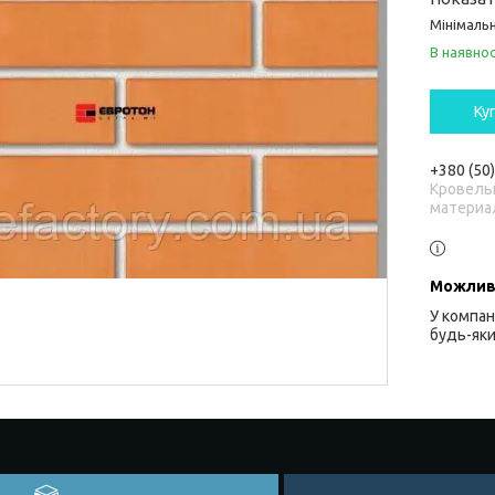
Мінімальн
В наявнос
Ку
+380 (50
Кровель
материа
У компан
будь-яки