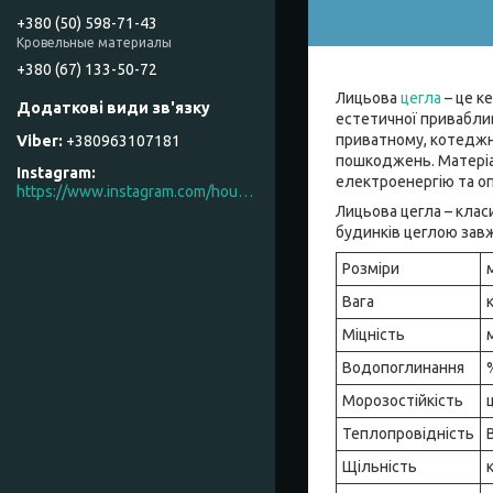
+380 (50) 598-71-43
Кровельные материалы
+380 (67) 133-50-72
Лицьова
цегла
– це ке
естетичної приваблив
приватному, котеджно
+380963107181
пошкоджень. Матеріа
Instagram
електроенергію та о
https://www.instagram.com/house_factory_ua
Лицьова цегла – клас
будинків цеглою зав
Розміри
Вага
Міцність
Водопоглинання
Морозостійкість
Теплопровідність
Щільність