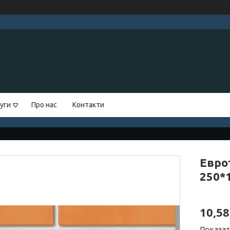
уги
Про нас
Контакти
Евро
250*
10,58
Показат