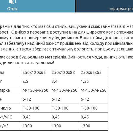
Опис
Інформація
раміка для тих, хто має свій стиль, вишуканий смак і вимагає від ма
ості. Однією з переваг є доступна ціна для широкого кола спожива
му та багатоповерховому будівництві. Вона стійка до корозії, волог
л забезпечує надійний захист приміщень від холоду при мінімальн
палення; а також зберігає оптимальну вологість, при цьому залиш
ика серед будівельних матеріалів. Змінюється мода, виникають нов
жди лишається актуальним!
мм
250х120х65
250х120х88
250х65х65
кг
2,5
3,4
1,55
марка
М-150-М-250
М-150-М-250
М-150-М-250
%
6-12
6-12
6-12
циклів
F-50-100
F-50-100
F-50-100
Вт/м°С
0,45
0,45
0,45
кг/м3
1300
1300
1300