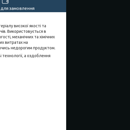
 для замовлення
теріалу високої якості та
чів. Використовується в
ості, механічних та хімічних
их витратах на
аючись недорогим продуктом.
і технології, а оздоблення