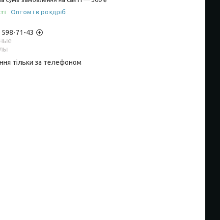
ті
Оптом і в роздріб
) 598-71-43
ные
лы
ння тільки за телефоном