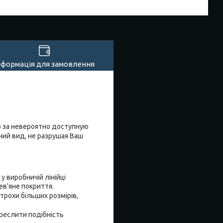
нформація для замовлення
о за невероятно доступную
ий вид, не разрушая Ваш
у виробничій лінійці
ев'яне покриття.
трохи більших розмірів,
креслити подібність