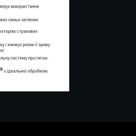
імізує використання
ливих синьо-зелених
раторіях страхових
у і знижує ризик її зриву
к!
ельну систему протягом
®
є ідеальної обробкою