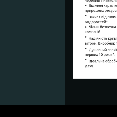
черепиці з навко
Відмінні характ
природних ресурсі
Захист від плям
водоростей*
Більш безпечна.
компаній.
Надійність кріпл
вітром. Виробник 
Душевний спокій.
перших 10 років*.
Ідеальна обробк
даху.