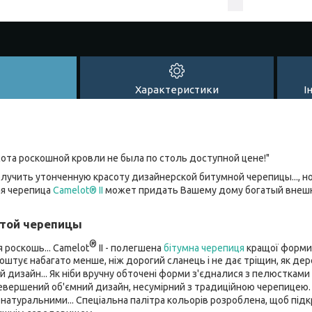
Характеристики
І
сота роскошной кровли не была по столь доступной цене!"
олучить утонченную красоту дизайнерской битумной черепицы..., н
ая черепица
Camelot® II
может придать Вашему дому богатый внешн
той черепицы
®
роскошь... Camelot
II - полегшена
бітумна черепиця
кращої форми 
коштує набагато менше, ніж дорогий сланець і не дає тріщин, як дер
дизайн... Як ніби вручну обточені форми з'єдналися з пелюстками 
вершений об'ємний дизайн, несумірний з традиційною черепицею.
 натуральними... Спеціальна палітра кольорів розроблена, щоб під