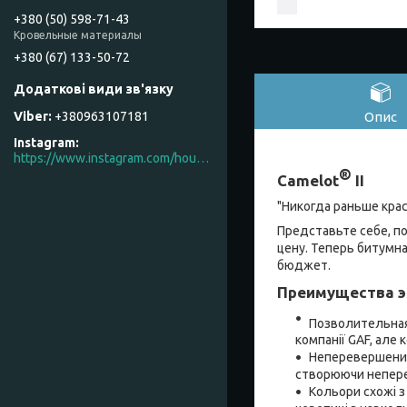
+380 (50) 598-71-43
Кровельные материалы
+380 (67) 133-50-72
Опис
+380963107181
Instagram
https://www.instagram.com/house_factory_ua
®
Camelot
II
"Никогда раньше кра
Представьте себе, п
цену. Теперь битумн
бюджет.
Преимущества э
Позволительная 
компанії GAF, але 
Неперевершений 
створюючи непере
Кольори схожі з