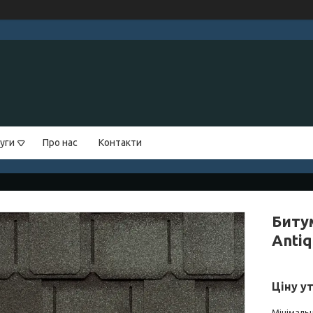
уги
Про нас
Контакти
Биту
Antiq
Ціну у
Мінімальн