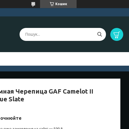
Кошик
мная Черепица GAF Camelot II
ue Slate
точнюйте
а сума замовлення на сайті — 500 ₴