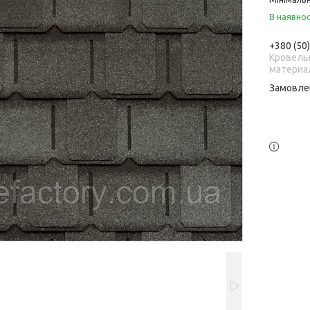
В наявнос
+380 (50
Кровель
материа
Замовле