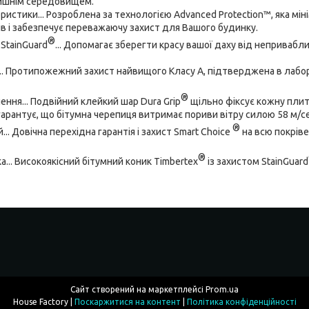
лишнім середовищем.
еристики... Розроблена за технологією Advanced Protection™, яка мін
в і забезпечує переважаючу захист для Вашого будинку.
®
 StainGuard
... Допомагає зберегти красу вашої даху від неприваб
.. Протипожежний захист найвищого Класу А, підтверджена в лабо
®
ення... Подвійний клейкий шар Dura Grip
щільно фіксує кожну плитк
гарантує, що бітумна черепиця витримає пориви вітру силою 58 м/се
®
.. Довічна перехідна гарантія і захист Smart Choice
на всю покрів
®
а... Високоякісний бітумний коник Timbertex
із захистом StainGuard
Сайт створений на маркетплейсі
Prom.ua
House Factory |
Поскаржитися на контент
|
Політика конфіденційності