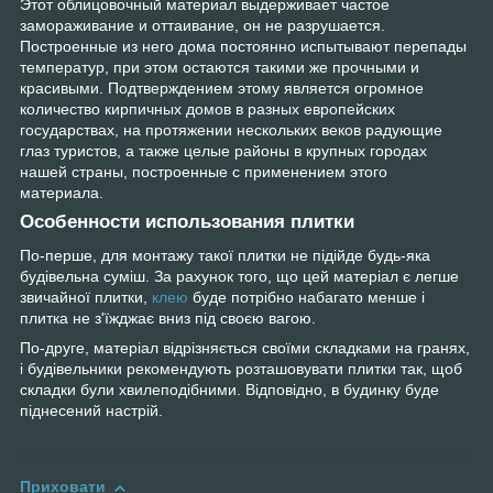
Этот облицовочный материал выдерживает частое
замораживание и оттаивание, он не разрушается.
Построенные из него дома постоянно испытывают перепады
температур, при этом остаются такими же прочными и
красивыми. Подтверждением этому является огромное
количество кирпичных домов в разных европейских
государствах, на протяжении нескольких веков радующие
глаз туристов, а также целые районы в крупных городах
нашей страны, построенные с применением этого
материала.
Особенности использования плитки
По-перше, для монтажу такої плитки не підійде будь-яка
будівельна суміш. За рахунок того, що цей матеріал є легше
звичайної плитки,
клею
буде потрібно набагато менше і
плитка не з'їжджає вниз під своєю вагою.
По-друге, матеріал відрізняється своїми складками на гранях,
і будівельники рекомендують розташовувати плитки так, щоб
складки були хвилеподібними. Відповідно, в будинку буде
піднесений настрій.
Приховати