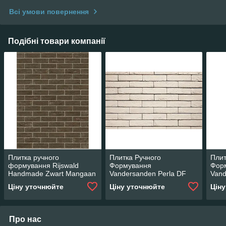
Всі умови повернення
Подібні товари компанії
Плитка ручного
Плитка Ручного
Плит
формування Rijswald
Формування
Фор
Handmade Zwart Mangaan
Vandersanden Perla DF
Vand
HV EF 215x22x65
Whit
Ціну уточнюйте
Ціну уточнюйте
Цін
Про нас