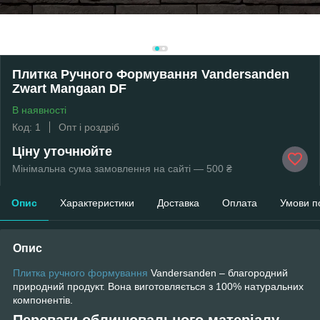
Плитка Ручного Формування Vandersanden
Zwart Mangaan DF
В наявності
Код: 1
Опт і роздріб
Ціну уточнюйте
Мінімальна сума замовлення на сайті — 500 ₴
Опис
Характеристики
Доставка
Оплата
Умови п
Опис
Плитка ручного формування
Vandersanden – благородний
природний продукт. Вона виготовляється з 100% натуральних
компонентів.
Переваги облицювального матеріалу