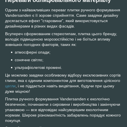
Одним з найважливіших переваг плитки ручного формування
Vandersanden є її зорове сприйняття. Саме завдяки дизайну
досягається ефект "старовини", який використовується
дизайнерами в різних видах фасадів.
Всупереч сформованим стереотипам, плитка цього бренду,
володіє підвищеною морозостійкістю і не боїться впливу
зовнішніх погодних факторів, таких як:
атмосферні опади;
сонячне світло;
ультрафіолетові промені.
Це можливо завдяки особливому відбору ексклюзивних сортів
глини, яка є єдиним компонентом для виготовлення цілісного
цегли
, і не піддається навіть вицвітання, будучи при цьому
дуже міцною!
Плитка ручного формування Vandersanden є екологічно
безпечною, починаючи з сировини і виробництва і закінчуючи
упаковкою — все відповідає найсуворішим екологічним
нормам. Широке різноманітність забарвлень порадує кожного
покупця.