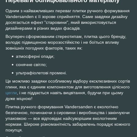
Одним з найважливіших переваг плитки ручного формування
Vandersanden є її зорове сприйняття. Саме завдяки дизайну
досягається ефект "старовини", який використовується
дизайнерами в різних видах фасадів.
Всупереч сформованим стереотипам, плитка цього бренду,
володіє підвищеною морозостійкістю і не боїться впливу
зовнішніх погодних факторів, таких як:
атмосферні опади;
сонячне світло;
ультрафіолетові промені.
Це можливо завдяки особливому відбору ексклюзивних сортів
глини, яка є єдиним компонентом для виготовлення цілісного
цегли
, і не піддається навіть вицвітання, будучи при цьому
дуже міцною!
Плитка ручного формування Vandersanden є екологічно
безпечною, починаючи з сировини і виробництва і закінчуючи
упаковкою — все відповідає найсуворішим екологічним
нормам. Широке різноманітність забарвлень порадує кожного
покупця.