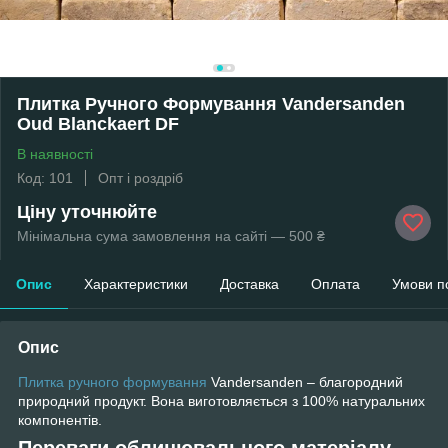
Плитка Ручного Формування Vandersanden
Oud Blanckaert DF
В наявності
Код: 101
Опт і роздріб
Ціну уточнюйте
Мінімальна сума замовлення на сайті — 500 ₴
Опис
Характеристики
Доставка
Оплата
Умови п
Опис
Плитка ручного формування
Vandersanden – благородний
природний продукт. Вона виготовляється з 100% натуральних
компонентів.
Переваги облицювального матеріалу