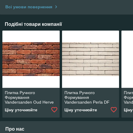
Всі умови повернення
Подібні товари компанії
Плитка Ручного
Плитка Ручного
Плит
Формування
Формування
Фор
Vandersanden Oud Herve
Vandersanden Perla DF
Vand
DF
Whit
Ціну уточнюйте
Ціну уточнюйте
Цін
Про нас