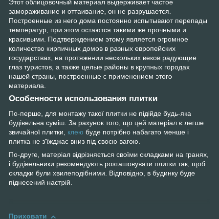
Этот облицовочный материал выдерживает частое
замораживание и оттаивание, он не разрушается.
Построенные из него дома постоянно испытывают перепады
температур, при этом остаются такими же прочными и
красивыми. Подтверждением этому является огромное
количество кирпичных домов в разных европейских
государствах, на протяжении нескольких веков радующие
глаз туристов, а также целые районы в крупных городах
нашей страны, построенные с применением этого
материала.
Особенности использования плитки
По-перше, для монтажу такої плитки не підійде будь-яка
будівельна суміш. За рахунок того, що цей матеріал є легше
звичайної плитки,
клею
буде потрібно набагато менше і
плитка не з'їжджає вниз під своєю вагою.
По-друге, матеріал відрізняється своїми складками на гранях,
і будівельники рекомендують розташовувати плитки так, щоб
складки були хвилеподібними. Відповідно, в будинку буде
піднесений настрій.
Приховати