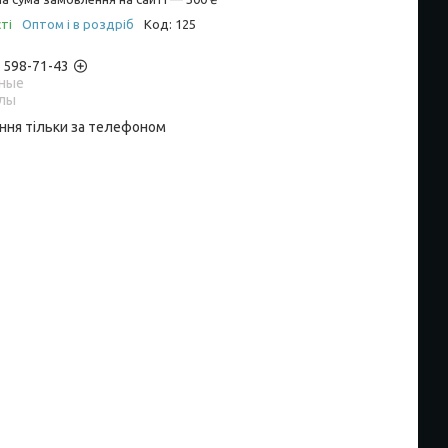
ті
Оптом і в роздріб
Код:
125
) 598-71-43
ные
лы
ння тільки за телефоном