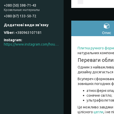
+380 (50) 598-71-43
Кровельные материалы
+380 (67) 133-50-72
Опис
+380963107181
Instagram
https://www.instagram.com/house_factory_ua
Плитка ручного форм
натуральних компоне
Переваги обли
Одним з найважливіш
дизайну досягається 
Всупереч сформовани
зовнішніх погодних фа
атмосферні опа
сонячне світло;
ультрафіолетові
Це можливо завдяки 
цілісного
цегли
, і не