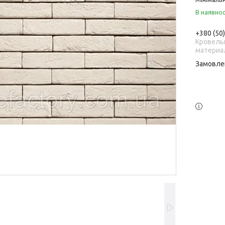
В наявнос
+380 (50
Кровель
материа
Замовле