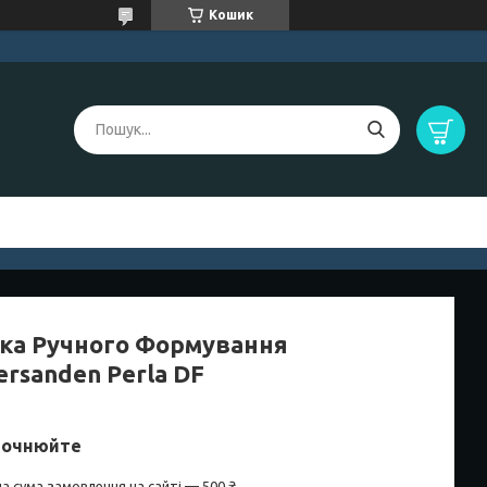
Кошик
ка Ручного Формування
rsanden Perla DF
точнюйте
а сума замовлення на сайті — 500 ₴