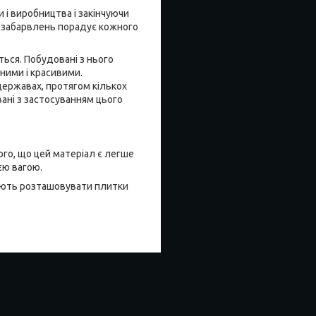
 і виробництва і закінчуючи
ь забарвлень порадує кожного
ься. Побудовані з нього
ними і красивими.
державах, протягом кількох
вані з застосуванням цього
ого, що цей матеріал є легше
єю вагою.
дують розташовувати плитки