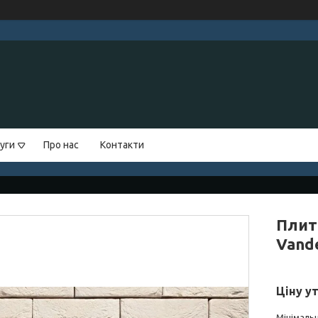
уги
Про нас
Контакти
Плит
Vande
Ціну у
Мінімальн