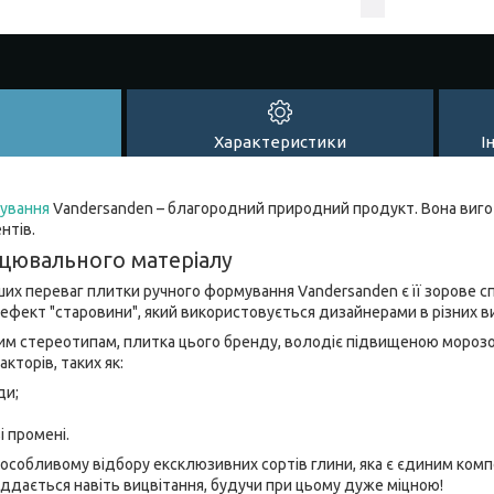
Характеристики
І
ування
Vandersanden – благородний природний продукт. Вона виг
нтів.
цювального матеріалу
их переваг плитки ручного формування Vandersanden є її зорове с
ефект "старовини", який використовується дизайнерами в різних в
м стереотипам, плитка цього бренду, володіє підвищеною морозост
кторів, таких як:
ди;
 промені.
особливому відбору ексклюзивних сортів глини, яка є єдиним ко
 піддається навіть вицвітання, будучи при цьому дуже міцною!