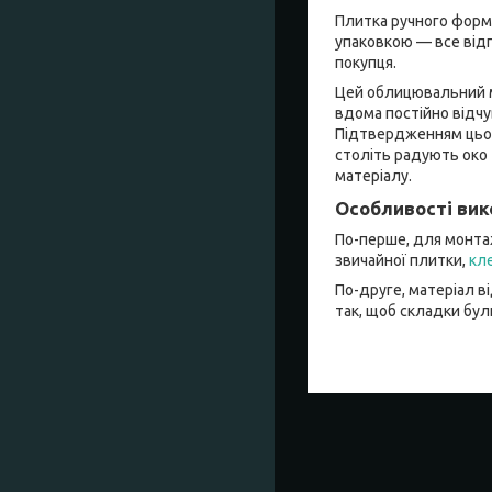
Плитка ручного форму
упаковкою — все від
покупця.
Цей облицювальний ма
вдома постійно відч
Підтвердженням цьому
століть радують око т
матеріалу.
Особливості вик
По-перше, для монтаж
звичайної плитки,
кл
По-друге, матеріал в
так, щоб складки бул