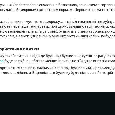
вання Vandersanden є екологічно безпечною, починаючи з сировини
повідає найсуворішим екологічним нормам. Широке різноманітніст
теріал витримує часте заморожування і відтавання, він не руйнуєт
увають перепади температур, при цьому залишаються такими ж міц
 є величезна кількість цегляних будинків в різних європейських 
уристів, а також цілі райони у великих містах нашої країни, побудо
ористання плитки
у такої плитки не підійде будь-яка будівельна суміш. За рахунок т
ею
буде потрібно набагато менше і плитка не з'їжджає вниз під сво
ідрізняється своїми складками на гранях, і будівельники рекомен
и хвилеподібними. Відповідно, в будинку буде піднесений настрій.