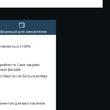
нформація для замовлення
отовляється з 100%
прийняття. Саме завдяки
идах фасадів.
ійкістю і не боїться впливу
мпонентом для виготовлення