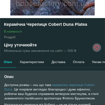
Керамічна Черепиця Cobert Duna Platea
В наявності
Роздріб
Ціну уточнюйте
Мінімальна сума замовлення на сайті — 500 ₴
Опис
Характеристики
Доставка
Оплата
Умови п
Опис
Доступна розкіш – ось що таке
керамічна черепиця
Cobert
Duna
. Ця покрівля виглядає благородно і дуже ефектно,
роблячи ваш будинок справжнім витвором мистецтва, в стилі
знаменитого італійського архітектора Філіппо Брунеллески.
Натуральна черепиця від Коберт – це не тільки чудовий