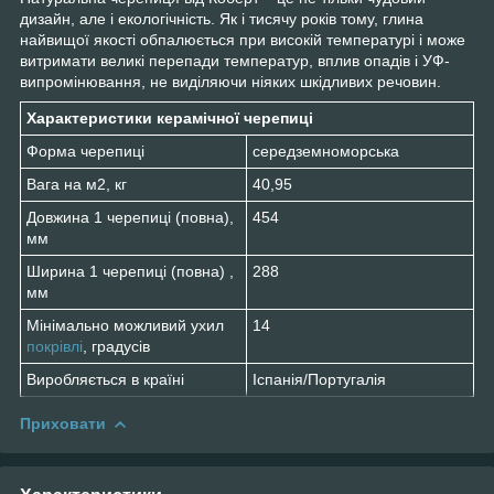
дизайн, але і екологічність. Як і тисячу років тому, глина
найвищої якості обпалюється при високій температурі і може
витримати великі перепади температур, вплив опадів і УФ-
випромінювання, не виділяючи ніяких шкідливих речовин.
Характеристики керамічної черепиці
Форма черепиці
середземноморська
Вага на м2, кг
40,95
Довжина 1 черепиці (повна),
454
мм
Ширина 1 черепиці (повна) ,
288
мм
Мінімально можливий ухил
14
покрівлі
, градусів
Виробляється в країні
Іспанія/Португалія
Приховати