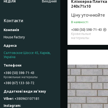
Вихідний
Клінкерна Плитка 
НЕДІЛЯ
240х71х10
Ціну уточнюйте
Контакти
В наявності
+380 (50) 598-71-43
Кровельные
House Factory
материалы
Салтовское Шоссе 45, Харків,
Україна
+380 (50) 598-71-43
Кровельные материалы
+380 (67) 133-50-72
+380963107181
Instagram