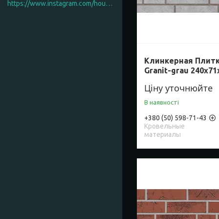
https://www.instagram.com/house_factory_ua
Клинкерная Плитк
Granit-grau 240х71
Ціну уточнюйте
В наявності
+380 (50) 598-71-43
Кровельные
материалы