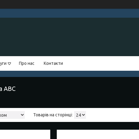
уги
Про нас
Контакти
а ABC