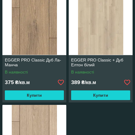
EGGER PRO Classic Дуб Ла-
EGGER PRO Classic + Дуб
Манча
Елтон білий
В наявності
В наявності
375
389
₴/кв.м
₴/кв.м
Купити
Купити